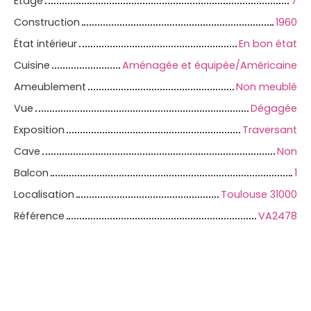
Étage
7
Construction
1960
État intérieur
En bon état
Cuisine
Aménagée et équipée/Américaine
Ameublement
Non meublé
Vue
Dégagée
Exposition
Traversant
Cave
Non
Balcon
1
Localisation
Toulouse 31000
Référence
VA2478