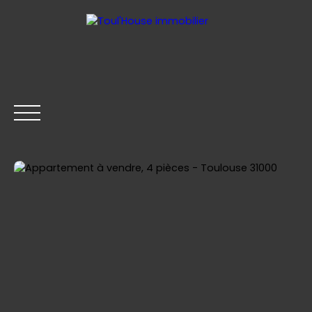
ACCUEIL
GESTION LOCATIVE
ACHETER
LOUER
Être rappelé