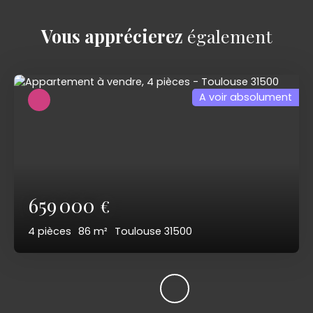
Vous apprécierez
également
A voir absolument
659 000
€
4
pièces
86
m²
Toulouse 31500