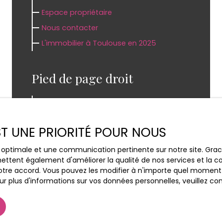
Espace propriétaire
Nous contacter
L'immobilier à Toulouse en 2025
Pied de page droit
Recrutement
Mentions légales
EST UNE PRIORITÉ POUR NOUS
Politique de confidentialité
Plan du site
ce optimale et une communication pertinente sur notre site. Gr
ettent également d'améliorer la qualité de nos services et la con
Honoraires
tre accord. Vous pouvez les modifier à n'importe quel moment via
r plus d'informations sur vos données personnelles, veuillez co
Autres pages