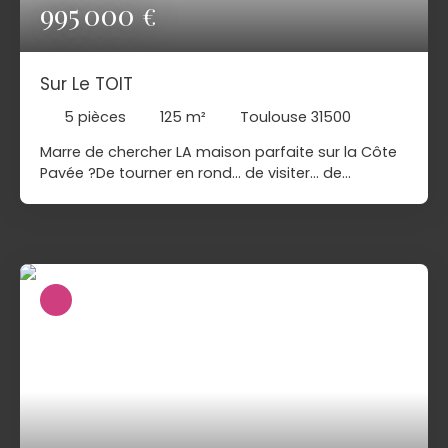
995 000
€
Sur Le TOIT
5
pièces
125
m²
Toulouse 31500
Marre de chercher LA maison parfaite sur la Côte
Pavée ?De tourner en rond… de visiter… de
soupirer… et de rester (désespérément) terre à
terre ? Et si vous preniez un peu de hauteur ? 😉 Ne
soyez plus terre à terre… soyez au-dessus des
autres ! La solution ?✨ Votre villa sur le toit ✨ Oui,
oui, vous avez bien lu. Une vue imprenable, de la
lumière à volonté, zéro voisin au-dessus (logique
😎) et ce petit sentiment délicieux d’être… au
sommet. Pourquoi chercher une maison classique
quand vous pouvez avoir l’exceptionnel ?Pourquoi
rester au rez-de-chaussée de vos rêves quand
vous pouvez les vivre en altitude ? 👉 N’hésitez
pas à nous contacter pour que nous puissions
vous en parler. Promis, on vous élève… au niveau