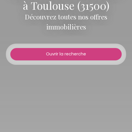
à Toulouse (31500)
Découvrez toutes nos offres
immobilières
Ouvrir la recherche
Type d'offre
Vente
Type de bien
Appartement
Localisation
Toulouse (31500)
Budget max (€)