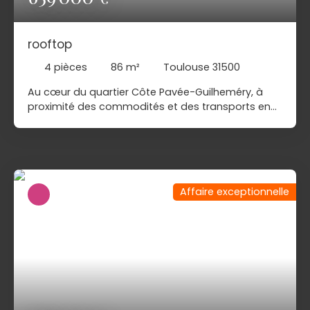
rooftop
4
pièces
86
m²
Toulouse 31500
Au cœur du quartier Côte Pavée-Guilheméry, à
proximité des commodités et des transports en
communs. Non loin de la très connu école du
Caousou. Venez découvrir ce très bel
appartement en 3 chambres dont une suite
parentale de plus de 24 m². offrant des prestation
de haut niveau et bénéficiant d'une terrasse sur
Affaire exceptionnelle
toit de plus de 60 m² vue imprenable à plus de
180° sur les Pyrénées et la ville Rose. une
impression de seul au monde ....