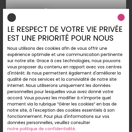
supérieur !
220 000
€
LE RESPECT DE VOTRE VIE PRIVÉE
T2 rénové Centre-Ville Matabiau
EST UNE PRIORITÉ POUR NOUS
2
pièces
52.75
m²
Toulouse 31500
Nous utilisons des cookies afin de vous offrir une
Toulouse Centre-Ville, à deux pas des allées Jean
expérience optimale et une communication pertinente
Jaurès et de la gare Matabiau. Appartement T2
sur notre site. Grace à ces technologies, nous pouvons
de 53 m² situé au 1er étage dans une petite
vous proposer du contenu en rapport avec vos centres
copropriété. Cette appartement entièrement
d'intérêt. Ils nous permettent également d'améliorer la
rénové et traversant se compose d'un séjour très
qualité de nos services et la convivialité de notre site
lumineux grâce à ses deux grandes fenêtres,
internet. Nous utiliserons uniquement les données
d'une cuisine ouverte sur le séjour et équipée,
personnelles pour lesquelles vous avez donné votre
Affaire exceptionnelle
d'une chambre avec sa salle d'eau et de WC
accord. Vous pouvez les modifier à n'importe quel
séparés. Il dispose également d'une climatisation
moment via la rubrique ″Gérer les cookies″ en bas de
réversible. Cave de 3 m² en rez-de-chaussée.
notre site, à l'exception des cookies essentiels à son
fonctionnement. Pour plus d'informations sur vos
données personnelles, veuillez consulter
notre politique de confidentialité
.