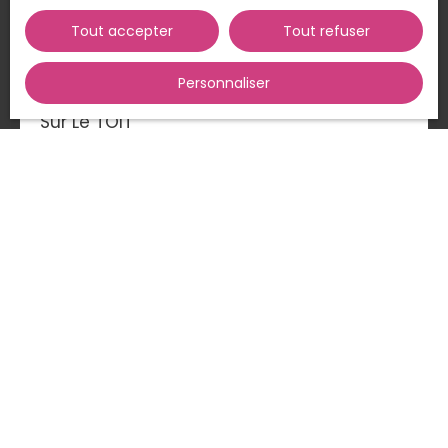
Tout accepter
Tout refuser
1 068 000
€
Personnaliser
Sur Le TOIT
5
pièces
125
m²
Toulouse 31500
Marre de chercher LA maison parfaite sur la Côte
Pavée ?De tourner en rond… de visiter… de
soupirer… et de rester (désespérément) terre à
terre ? Et si vous preniez un peu de hauteur ? 😉 Ne
soyez plus terre à terre… soyez au-dessus des
autres ! La solution ?✨ Votre villa sur le toit ✨ Oui,
oui, vous avez bien lu. Une vue imprenable, de la
A saisir
lumière à volonté, zéro voisin au-dessus (logique
😎) et ce petit sentiment délicieux d’être… au
sommet. Pourquoi chercher une maison classique
quand vous pouvez avoir l’exceptionnel ?Pourquoi
rester au rez-de-chaussée de vos rêves quand
vous pouvez les vivre en altitude ? 👉 N’hésitez