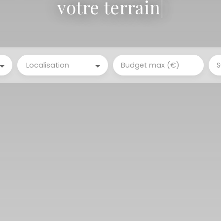
votre terrain
|
Localisation
Budget max (€)
S