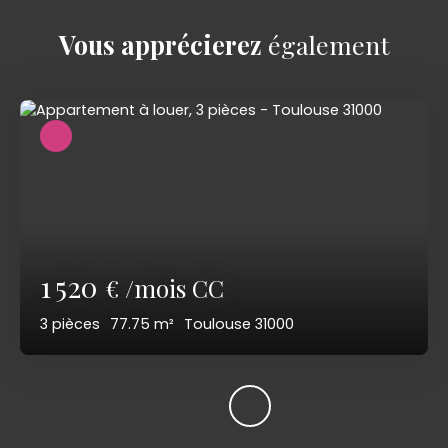
Vous apprécierez
également
1 520
€ /mois CC
3
pièces
77.75
m²
Toulouse 31000