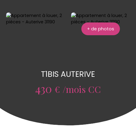
+ de photos
T1BIS AUTERIVE
430
€ /mois CC