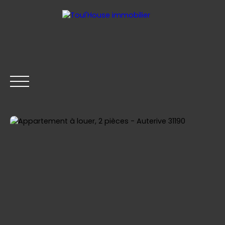
ACCUEIL
GESTION LOCATIVE
ACHETER
LOUER
Être rappelé