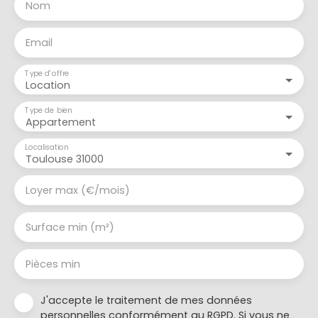
Nom
Email
Type d'offre
Location
Type de bien
Appartement
Localisation
Toulouse 31000
Loyer max (€/mois)
Surface min (m²)
Pièces min
J'accepte le traitement de mes données
personnelles conformément au RGPD. Si vous ne