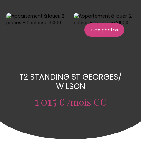
+ de photos
T2 STANDING ST GEORGES/
WILSON
1 015
€ /mois CC