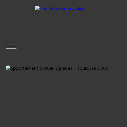
ACCUEIL
GESTION LOCATIVE
ACHETER
LOUER
Être rappelé