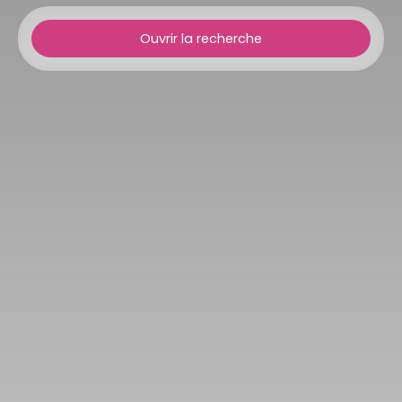
Ouvrir la recherche
Type d'offre
Location
Type de bien
Immobilier Pro
Localisation
Aucamville (31140)
Loyer max (€/mois)
Surface min (m²)
Rechercher