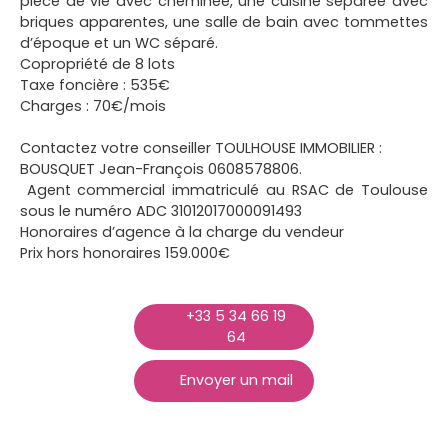
pièce de vie avec cheminée, une cuisine séparée avec
briques apparentes, une salle de bain avec tommettes
d’époque et un WC séparé.
Copropriété de 8 lots
Taxe foncière : 535€
Charges : 70€/mois
Contactez votre conseiller TOULHOUSE IMMOBILIER :
BOUSQUET Jean-François 0608578806.
Agent commercial immatriculé au RSAC de Toulouse
sous le numéro ADC 31012017000091493
Honoraires d’agence à la charge du vendeur
Prix hors honoraires 159.000€
+33 5 34 66 19
64
Envoyer un mail