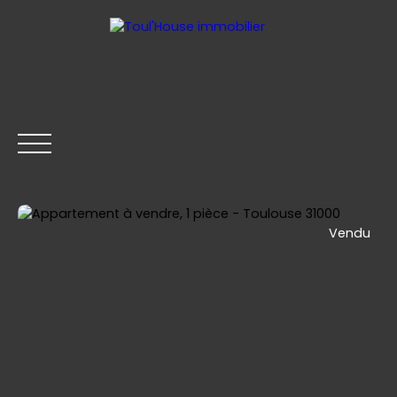
Vendu
ACCUEIL
GESTION LOCATIVE
ACHETER
LOUER
Être rappelé