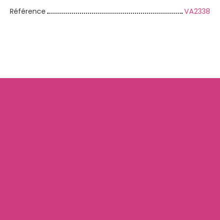
Référence
VA2338
+
−