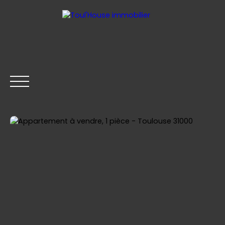
ACCUEIL
GESTION LOCATIVE
ACHETER
LOUER
Être rappelé