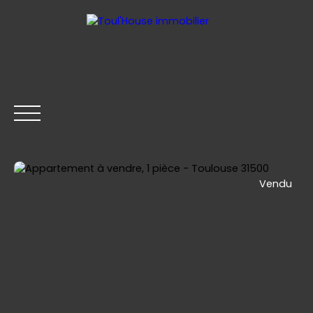
Vendu
ACCUEIL
GESTION LOCATIVE
ACHETER
LOUER
Être rappelé