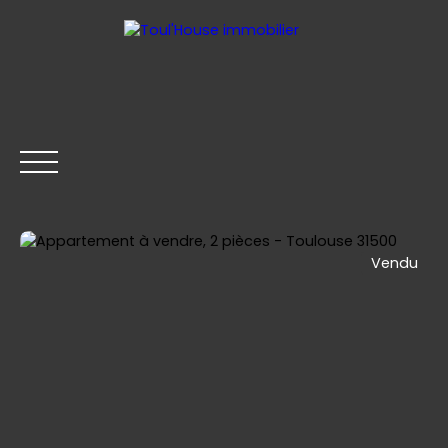
Vendu
ACCUEIL
GESTION LOCATIVE
ACHETER
LOUER
Être rappelé