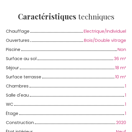
Caractéristiques
techniques
Chauffage
Electrique/Individuel
Ouvertures
Bois/Double vitrage
Piscine
Non
Surface au sol
36
m²
Séjour
18
m²
Surface terrasse
10
m²
Chambres
1
Salle d'eau
1
WC
1
Étage
1
Construction
2020
État intérieur
Neuf