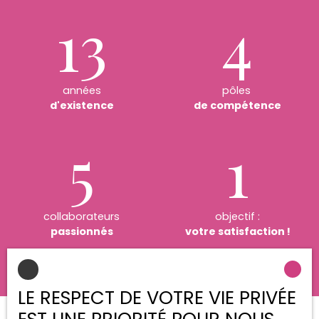
13
4
années
pôles
d'existence
de compétence
5
1
collaborateurs
objectif :
passionnés
votre satisfaction !
LE RESPECT DE VOTRE VIE PRIVÉE