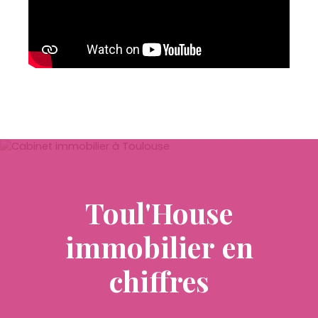
Toul'House
immobilier
en
chiffres