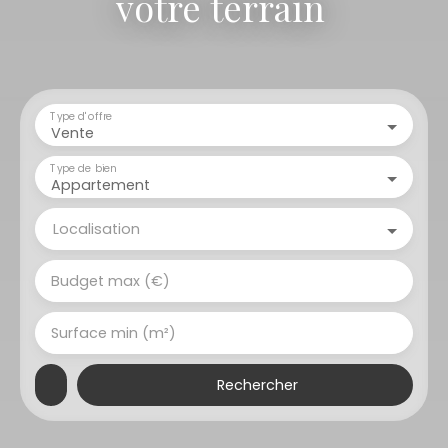
votre terrain
|
Type d'offre
Vente
Type de bien
Appartement
Localisation
Budget max (€)
Surface min (m²)
Rechercher