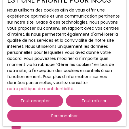
EST UNE PRIORITÉ POUR NOUS
Nous utilisons des cookies afin de vous offrir une
Parcourez
nos derniers
expérience optimale et une communication pertinente
sur notre site. Grace à ces technologies, nous pouvons
biens
vous proposer du contenu en rapport avec vos centres
d'intérêt. Ils nous permettent également d'améliorer la
qualité de nos services et la convivialité de notre site
internet. Nous utiliserons uniquement les données
Voici un aperçu de nos dernières offres
personnelles pour lesquelles vous avez donné votre
immobilières disponibles autour de vous.
accord. Vous pouvez les modifier à n'importe quel
Appartements, maisons, villas, biens de caractère,
moment via la rubrique ″Gérer les cookies″ en bas de
etc : la liste est longue et variée. Notre agence
notre site, à l'exception des cookies essentiels à son
toulousaine a sélectionné des logements parmi
fonctionnement. Pour plus d'informations sur vos
lesquels il y a peut-être
votre prochaine
données personnelles, veuillez consulter
habitation tout confort.
notre politique de confidentialité
Ne laissez pas filer cette
.
opportunité !
Tout accepter
Tout refuser
Personnaliser