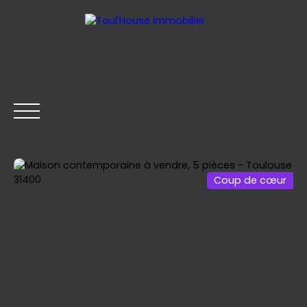
Coup de cœur
ACCUEIL
GESTION LOCATIVE
ACHETER
LOUER
Être rappelé