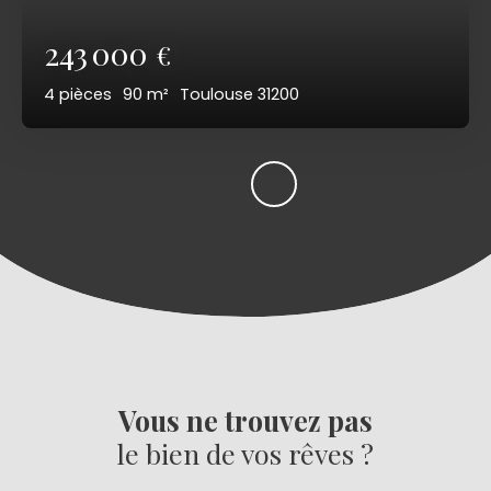
243 000
€
4
pièces
90
m²
Toulouse 31200
Vous ne trouvez pas
le bien de vos rêves ?