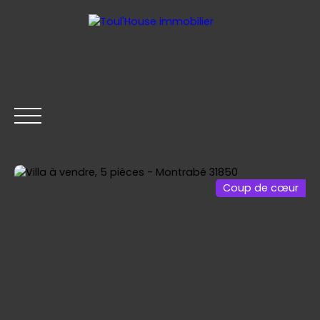
Coup de cœur
ACCUEIL
GESTION LOCATIVE
ACHETER
LOUER
Être rappelé