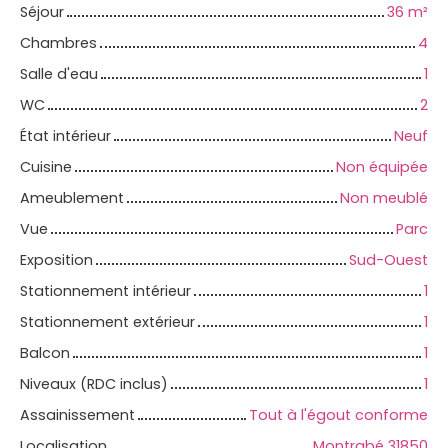
Séjour
36
m²
Chambres
4
Salle d'eau
1
WC
2
État intérieur
Neuf
Cuisine
Non équipée
Ameublement
Non meublé
Vue
Parc
Exposition
Sud-Ouest
Stationnement intérieur
1
Stationnement extérieur
1
Balcon
1
Niveaux (RDC inclus)
1
Assainissement
Tout à l'égout conforme
Localisation
Montrabé 31850