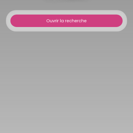
Ouvrir la recherche
Type d'offre
Vente
Type de bien
Maison
Localisation
Labastide-Saint-Sernin (31620)
Budget max (€)
Surface min (m²)
Rechercher