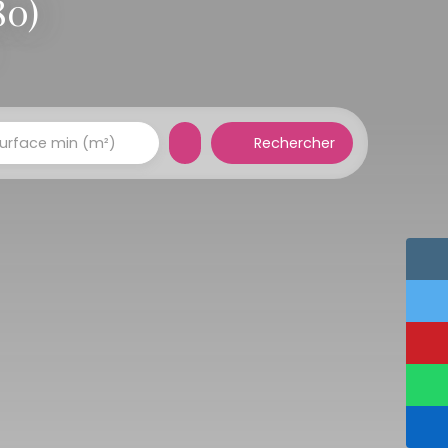
80)
Rechercher
urface min (m²)