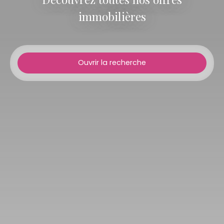
immobilières
Ouvrir la recherche
Type d'offre
Vente
Type de bien
Maison
Localisation
Pins-Justaret (31860)
Budget max (€)
Surface min (m²)