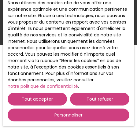
Nous utilisons des cookies afin de vous offrir une
Maison contemporaine 4 chambres – 113 m² –
expérience optimale et une communication pertinente
Terrain 541 m² – 412 500 € FAI Située dans le
sur notre site. Grace à ces technologies, nous pouvons
village de Pins-Justaret, venez découvrir cette
vous proposer du contenu en rapport avec vos centres
belle maison contemporaine de 113 m² habitables,
d'intérêt. Ils nous permettent également d'améliorer la
implantée sur une parcelle de 541 m². Gare SNCF
qualité de nos services et la convivialité de notre site
accessible à pied avec une liaison directe vers le
internet. Nous utiliserons uniquement les données
centre de Toulouse en 20 minutes. Des
personnelles pour lesquelles vous avez donné votre
prestations modernes et fonctionnelles Cette
accord. Vous pouvez les modifier à n'importe quel
maison récente (norme RT 2012) offre des
moment via la rubrique ″Gérer les cookies″ en bas de
volumes agréables et une luminosité optimale :
notre site, à l'exception des cookies essentiels à son
Une grande pièce de vie lumineuse avec espace
fonctionnement. Pour plus d'informations sur vos
salon / salle à mangerCuisine moderne ouverte
données personnelles, veuillez consulter
aménagée et équipée4 chambres confortables (1
notre politique de confidentialité
.
de plain-pied et 3 à l'étage)Salle de bains en rez-
de-chaussée et salle d'eau à l'étageWC
Tout accepter
Tout refuser
séparésGarage Extérieur agréable Le terrain de
541 m² permet de profiter pleinement des beaux
jours : jardin, terrasse, espace détente ou piscine
Personnaliser
selon vos envies. Emplacement privilégié À
proximité des commodités, écoles, transports,
gare et axes routiers. Prix : 412 500 € – Frais