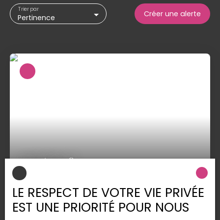
Trier par
Créer une alerte
Pertinence
412 500
€
LE RESPECT DE VOTRE VIE PRIVÉE
Villa 5 pièces 113 m²
EST UNE PRIORITÉ POUR NOUS
5
pièces
113
m²
Pins-Justaret 31860