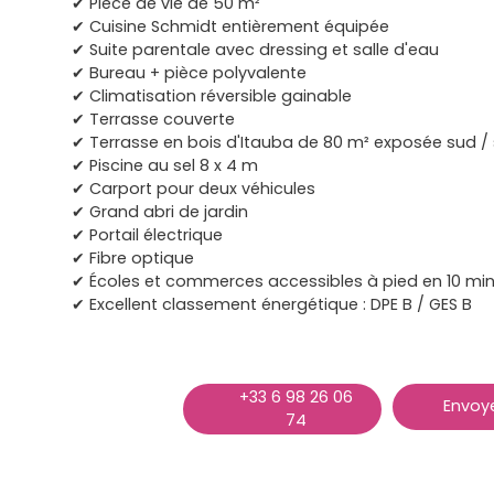
✔ Pièce de vie de 50 m²
✔ Cuisine Schmidt entièrement équipée
✔ Suite parentale avec dressing et salle d'eau
✔ Bureau + pièce polyvalente
✔ Climatisation réversible gainable
✔ Terrasse couverte
✔ Terrasse en bois d'Itauba de 80 m² exposée sud /
✔ Piscine au sel 8 x 4 m
✔ Carport pour deux véhicules
✔ Grand abri de jardin
✔ Portail électrique
✔ Fibre optique
✔ Écoles et commerces accessibles à pied en 10 mi
✔ Excellent classement énergétique : DPE B / GES B
+33 6 98 26 06
Envoye
74