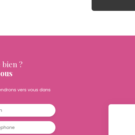
 bien ?
nous
viendrons vers vous dans
m
éphone