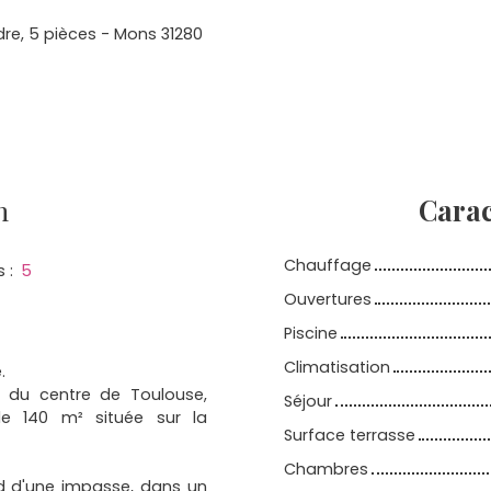
dre, 5 pièces - Mons 31280
n
Carac
Chauffage
s
:
5
Ouvertures
Piscine
Climatisation
.
 du centre de Toulouse,
Séjour
de 140 m² située sur la
Surface terrasse
Chambres
nd d'une impasse, dans un