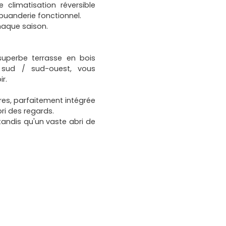
climatisation réversible
buanderie fonctionnel.
haque saison.
superbe terrasse en bois
 sud / sud-ouest, vous
r.
tres, parfaitement intégrée
ri des regards.
tandis qu'un vaste abri de