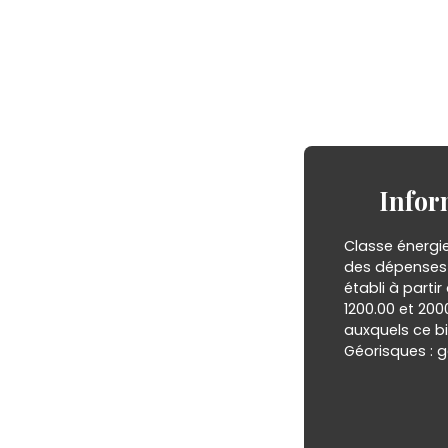
Infor
Classe énergi
des dépenses 
établi à partir
1200.00 et 200
auxquels ce bi
Géorisques : g