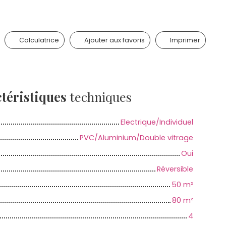
Calculatrice
Ajouter aux favoris
Imprimer
téristiques
techniques
Electrique/Individuel
PVC/Aluminium/Double vitrage
Oui
Réversible
50
m²
80
m²
4